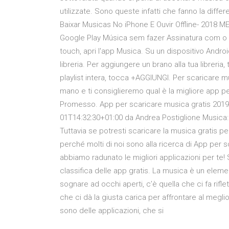
utilizzate. Sono queste infatti che fanno la diffe
Baixar Musicas No iPhone E Ouvir Offline- 201
Google Play Música sem fazer Assinatura com o 
touch, apri l'app Musica. Su un dispositivo Androi
libreria. Per aggiungere un brano alla tua libreri
playlist intera, tocca +AGGIUNGI. Per scaricare 
mano e ti consiglieremo qual è la migliore app pe
Promesso. App per scaricare musica gratis 2019 
01T14:32:30+01:00 da Andrea Postiglione Musica:
Tuttavia se potresti scaricare la musica gratis pe
perché molti di noi sono alla ricerca di App per 
abbiamo radunato le migliori applicazioni per te! S
classifica delle app gratis. La musica è un element
sognare ad occhi aperti, c’è quella che ci fa rifl
che ci dà la giusta carica per affrontare al megli
sono delle applicazioni, che si