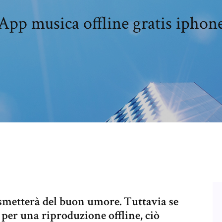
App musica offline gratis iphon
asmetterà del buon umore. Tuttavia se
s per una riproduzione offline, ciò