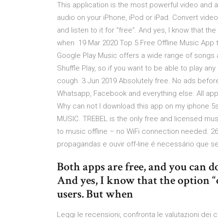
This application is the most powerful video and a
audio on your iPhone, iPod or iPad. Convert vide
and listen to it for “free”. And yes, I know that the 
when 19 Mar 2020 Top 5 Free Offline Music App 
Google Play Music offers a wide range of songs a
Shuffle Play, so if you want to be able to play any 
cough 3 Jun 2019 Absolutely free. No ads befor
Whatsapp, Facebook and everything else. All app 
Why can not I download this app on my iphone 5
MUSIC. TREBEL is the only free and licensed musi
to music offline – no WiFi connection needed. 26
propagandas e ouvir off-line é necessário que 
Both apps are free, and you can do
And yes, I know that the option “of
users. But when
‎Leggi le recensioni, confronta le valutazioni dei c