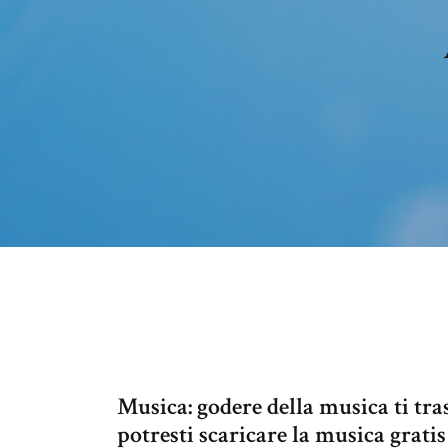
Musica: godere della musica ti tr
potresti scaricare la musica grati