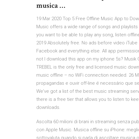
musica …
19 Mar 2020 Top 5 Free Offline Music App to Dow
Music offers a wide range of songs and playlists 9
you want to be able to play any song, listen offli
2019 Absolutely free. No ads before video iTube
Facebook and everything else. All app permission
not I download this app on my iphone 5s? Musik 
TREBEL is the only free and licensed music downl
music offline – no WiFi connection needed. 26 Ma
propagandas e ouvir off-line é necessário que 
We've got a list of the best music streaming serv
there is a free tier that allows you to listen to k
downloads.
Ascolta 60 milioni di brani in streaming senza pubbli
con Apple Music. Musica offline su iPhone: meglio
sottovaluta quando si parla di ascoltare musica off