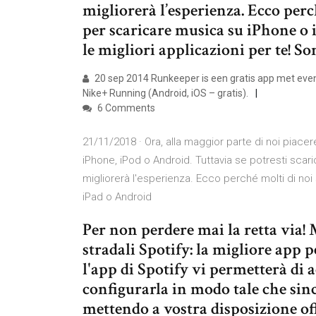
migliorerà l’esperienza. Ecco perc
per scaricare musica su iPhone o 
le migliori applicazioni per te! So
20 sep 2014 Runkeeper is een gratis app met even
Nike+ Running (Android, iOS – gratis).
6 Comments
21/11/2018 · Ora, alla maggior parte di noi piace
iPhone, iPod o Android. Tuttavia se potresti scari
migliorerà l'esperienza. Ecco perché molti di noi
iPad o Android
Per non perdere mai la retta via!
stradali Spotify: la migliore app 
l'app di Spotify vi permetterà di 
configurarla in modo tale che sinc
mettendo a vostra disposizione of