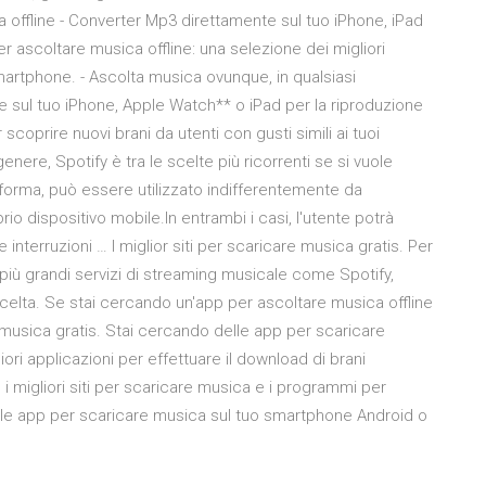
 offline - Converter Mp3 direttamente sul tuo iPhone, iPad
r ascoltare musica offline: una selezione dei migliori
martphone. - Ascolta musica ovunque, in qualsiasi
 sul tuo iPhone, Apple Watch** o iPad per la riproduzione
scoprire nuovi brani da utenti con gusti simili ai tuoi
nere, Spotify è tra le scelte più ricorrenti se si vuole
forma, può essere utilizzato indifferentemente da
io dispositivo mobile.In entrambi i casi, l'utente potrà
 interruzioni … l miglior siti per scaricare musica gratis. Per
 più grandi servizi di streaming musicale come Spotify,
scelta. Se stai cercando un'app per ascoltare musica offline
e musica gratis. Stai cercando delle app per scaricare
iori applicazioni per effettuare il download di brani
 migliori siti per scaricare musica e i programmi per
 le app per scaricare musica sul tuo smartphone Android o