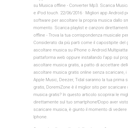
su Musica offline - Converter Mp3. Scarica Musica
e iPod touch. 22/06/2016 · Migliori app Android pe
software per ascoltare la propria musica dallo s
momento. Scarica playlist e canzoni direttamente
offline - Trova la tua corrispondenza musicale per 
Considerato da più parti come il capostipite del ge
ascoltare musica su iPhone o Android.Multipiatta
piattaforma web oppure installando l'app sul propr
ascoltare musica gratis, a patto di accettare delle
ascoltare musica gratis online senza scaricare, i
Apple Music, Deezer, Tidal saranno la tua prima 
gratis, DoremiZone è il miglior sito per scaricar
musica gratis? In questo articolo scoprirai le migl
direttamente sul tuo smartphone!Dopo aver visto i
scaricare musica, è giunto il momento di vedere
Iphone.