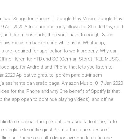
nload Songs for iPhone. 1. Google Play Music. Google Play
 Apr 2020 A free account only allows for Shuffle Play, so if
ne, and ditch those ads, then you'll have to cough 3 Jun
 plays music on background while using Whatsapp,
s are required for application to work properly. Why can
Offline Hören für YTB und SC (German Store) FREE MUSIC.
oad app for Android and iPhone that lets you listen to
r 2020 Aplicativo gratuito, porém para ouvir sem
seja assinante da versão paga. Amazon Music. O 7 Jan 2020
ices for the iPhone and why One benefit of Spotify is that
eep the app open to continue playing videos), and offline
cità o scarica i tuoi preferiti per ascoltarli offline, tutto
 scegliere le cuffie giuste! Un fattore che spesso si
line su iPhone o su altri dispositivi sono le cuffie che