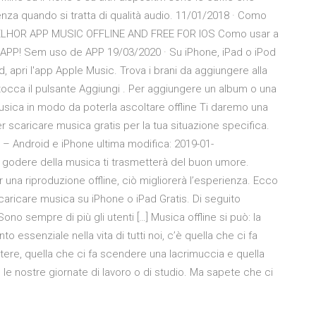
renza quando si tratta di qualità audio. 11/01/2018 · Como
8 MELHOR APP MUSIC OFFLINE AND FREE FOR IOS Como usar a
APP! Sem uso de APP 19/03/2020 · Su iPhone, iPad o iPod
d, apri l'app Apple Music. Trova i brani da aggiungere alla
a, tocca il pulsante Aggiungi . Per aggiungere un album o una
musica in modo da poterla ascoltare offline Ti daremo una
r scaricare musica gratis per la tua situazione specifica.
– Android e iPhone ultima modifica: 2019-01-
 godere della musica ti trasmetterà del buon umore.
r una riproduzione offline, ciò migliorerà l’esperienza. Ecco
scaricare musica su iPhone o iPad Gratis. Di seguito
ono sempre di più gli utenti […] Musica offline si può: la
o essenziale nella vita di tutti noi, c’è quella che ci fa
ettere, quella che ci fa scendere una lacrimuccia e quella
o le nostre giornate di lavoro o di studio. Ma sapete che ci