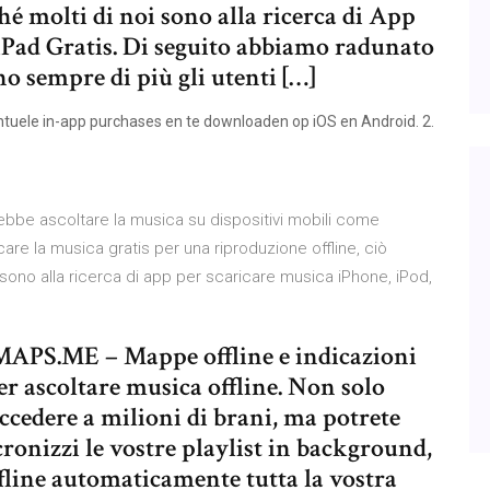
hé molti di noi sono alla ricerca di App
iPad Gratis. Di seguito abbiamo radunato
no sempre di più gli utenti […]
tuele in-app purchases en te downloaden op iOS en Android. 2.
rebbe ascoltare la musica su dispositivi mobili come
care la musica gratis per una riproduzione offline, ciò
 sono alla ricerca di app per scaricare musica iPhone, iPod,
 MAPS.ME – Mappe offline e indicazioni
per ascoltare musica offline. Non solo
accedere a milioni di brani, ma potrete
ronizzi le vostre playlist in background,
fline automaticamente tutta la vostra