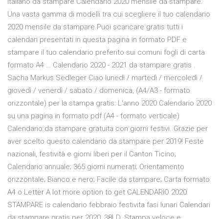
italiano da stampare Calendario 2020 mensile da stampare.
Una vasta gamma di modelli tra cui scegliere il tuo calendario
2020 mensile da stampare.Puoi scaricare gratis tutti i
calendari presentati in questa pagina in formato PDF e
stampare il tuo calendario preferito sui comuni fogli di carta
formato A4 … Calendario 2020 - 2021 da stampare gratis .
Sacha Markus Sedleger Ciao lunedì / martedì / mercoledì /
giovedì / venerdì / sabato / domenica, (A4/A3 - formato
orizzontale) per la stampa gratis: L'anno 2020 Calendario 2020
su una pagina in formato pdf (A4 - formato verticale)
Calendario da stampare gratuita con giorni festivi. Grazie per
aver scelto questo calendario da stampare per 2019! Feste
nazionali, festività e giorni liberi per il Canton Ticino;
Calendario annuale; 365 giorni numerati; Orientamento
orizzontale; Bianco e nero; Facile da stampare; Carta formato
A4 o Letter A lot more option to get CALENDARIO 2020
STAMPARE is calendario febbraio festivita fasi lunari Calendari
da stampare gratis per 2020, 38LD. Stampa veloce e