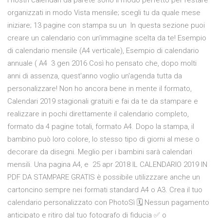
I nostri calendari da parete sono il modo perfetto per restare
organizzati in modo Vista mensile; scegli tu da quale mese
iniziare; 13 pagine con stampa su un In questa sezione puoi
creare un calendario con un'immagine scelta da te! Esempio
di calendario mensile (A4 verticale), Esempio di calendario
annuale ( A4 3 gen 2016 Così ho pensato che, dopo molti
anni di assenza, quest'anno voglio un'agenda tutta da
personalizzare! Non ho ancora bene in mente il formato,
Calendari 2019 stagionali gratuiti e fai da te da stampare e
realizzare in pochi direttamente il calendario completo,
formato da 4 pagine totali, formato A4. Dopo la stampa, il
bambino può loro colore, lo stesso tipo di giorni al mese o
decorare da disegni. Meglio per i bambini sarà calendari
mensili. Una pagina A4, e 25 apr 2018 IL CALENDARIO 2019 IN
PDF DA STAMPARE GRATIS è possibile utilizzzare anche un
cartoncino sempre nei formati standard A4 o A3. Crea il tuo
calendario personalizzato con PhotoSì 🗓️ Nessun pagamento
anticipato e ritiro dal tuo fotografo di fiducia ✅ o