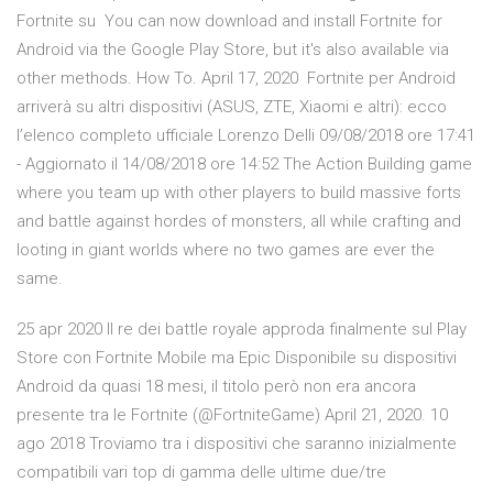
Fortnite su You can now download and install Fortnite for
Android via the Google Play Store, but it's also available via
other methods. How To. April 17, 2020 Fortnite per Android
arriverà su altri dispositivi (ASUS, ZTE, Xiaomi e altri): ecco
l’elenco completo ufficiale Lorenzo Delli 09/08/2018 ore 17:41
- Aggiornato il 14/08/2018 ore 14:52 The Action Building game
where you team up with other players to build massive forts
and battle against hordes of monsters, all while crafting and
looting in giant worlds where no two games are ever the
same.
25 apr 2020 Il re dei battle royale approda finalmente sul Play
Store con Fortnite Mobile ma Epic Disponibile su dispositivi
Android da quasi 18 mesi, il titolo però non era ancora
presente tra le Fortnite (@FortniteGame) April 21, 2020. 10
ago 2018 Troviamo tra i dispositivi che saranno inizialmente
compatibili vari top di gamma delle ultime due/tre