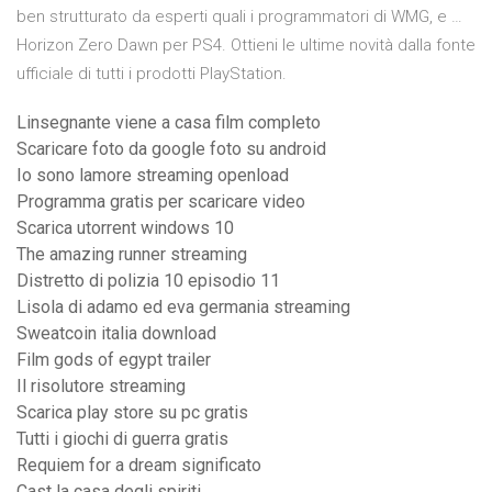
ben strutturato da esperti quali i programmatori di WMG, e …
Horizon Zero Dawn per PS4. Ottieni le ultime novità dalla fonte
ufficiale di tutti i prodotti PlayStation.
Linsegnante viene a casa film completo
Scaricare foto da google foto su android
Io sono lamore streaming openload
Programma gratis per scaricare video
Scarica utorrent windows 10
The amazing runner streaming
Distretto di polizia 10 episodio 11
Lisola di adamo ed eva germania streaming
Sweatcoin italia download
Film gods of egypt trailer
Il risolutore streaming
Scarica play store su pc gratis
Tutti i giochi di guerra gratis
Requiem for a dream significato
Cast la casa degli spiriti