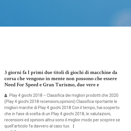
3 giorni fa I primi due titoli di giochi di macchine da
corsa che vengono in mente non possono che essere
Need For Speed e Gran Turismo, due vere e
Play 4 giochi 2018 – Classifica dei migliori prodotti che 2020
(Play 4 giochi 2018 recensioni,opinioni) Classifica riportante le
migliori marche di Play 4 giochi 2018 Con il tempo, hai scoperto
che in fase di scelta di un Play 4 giochi 2018, le valutazioni,
recensioni ed opinioni altrui sono il miglior modo per scoprire se
quell’articolo fa davvero al caso tuo.