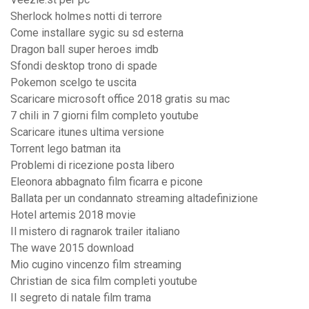
Sherlock holmes notti di terrore
Come installare sygic su sd esterna
Dragon ball super heroes imdb
Sfondi desktop trono di spade
Pokemon scelgo te uscita
Scaricare microsoft office 2018 gratis su mac
7 chili in 7 giorni film completo youtube
Scaricare itunes ultima versione
Torrent lego batman ita
Problemi di ricezione posta libero
Eleonora abbagnato film ficarra e picone
Ballata per un condannato streaming altadefinizione
Hotel artemis 2018 movie
Il mistero di ragnarok trailer italiano
The wave 2015 download
Mio cugino vincenzo film streaming
Christian de sica film completi youtube
Il segreto di natale film trama