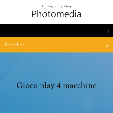
Gioco play 4 macchine