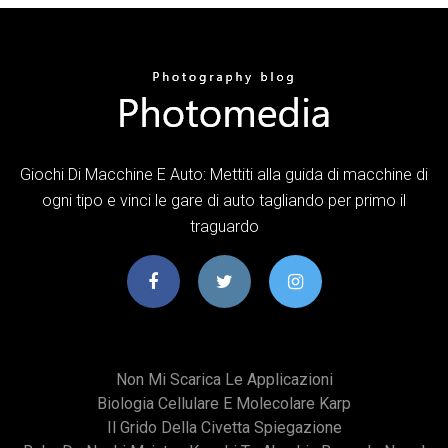
Giochi Di Macchine E Auto: Mettiti alla guida di macchine di
ogni tipo e vinci le gare di auto tagliando per primo il
traguardo
Non Mi Scarica Le Applicazioni
Biologia Cellulare E Molecolare Karp
Il Grido Della Civetta Spiegazione