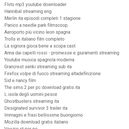
Flvto mp3 youtube downloader
Hannibal streaming eng
Merlin ita episodi completi 1 stagione
Panico a needle park filmscoop
Aeroporto più vicino leon spagna
Trolls in italiano film completo
La signora gioca bene a scopa cast
Anna dai capelli rossi - promesse e giuramenti streaming
Youtube musica spagnola moderna
Grancrest senki streaming sub ita
Firefox volpe di fuoco streaming altadefinizione
Sid e nancy film
The sims 2 per pc download gratis ita
L isola degli uomini pesce
Ghostbusters streaming ita
Designated survivor 3 trailer ita
Immagini e frasi bellissime buongiorno
Mozilla download gratis italiano
Veezie.st per pc