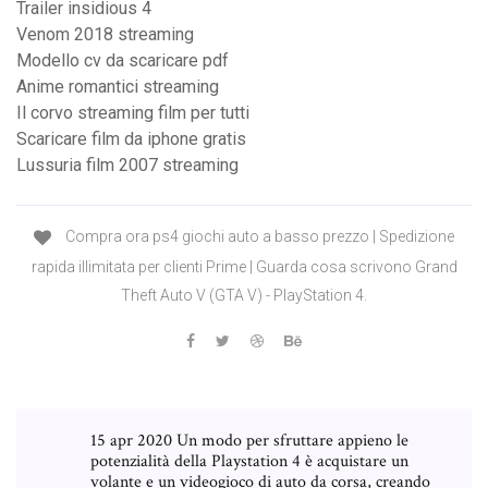
Trailer insidious 4
Venom 2018 streaming
Modello cv da scaricare pdf
Anime romantici streaming
Il corvo streaming film per tutti
Scaricare film da iphone gratis
Lussuria film 2007 streaming
Compra ora ps4 giochi auto a basso prezzo | Spedizione
rapida illimitata per clienti Prime | Guarda cosa scrivono Grand
Theft Auto V (GTA V) - PlayStation 4.
15 apr 2020 Un modo per sfruttare appieno le
potenzialità della Playstation 4 è acquistare un
volante e un videogioco di auto da corsa, creando