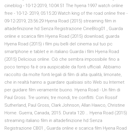
cineblog - 10-12-2019, 10:04:51 The hyena 1997 watch online
free - 10-12- 2019, 05:15:20 Watch king of the road online free -
09-12-2019, 23:56:29 Hyena Road (2015) streaming film in
altadefinizione hd Senza Registrazione CineBlog01 , Guarda
online e scarica film Hyena Road (2015) download, guarda
Hyena Road (2015) i film piu belli del cinema sul tuo pc
smartphone e tablet e in italiano Guarda i film Hyena Road
(2015) Delicious online. Ciò che sembra impossibile fino a
poco tempo fa è ora auspicabile da fonti ufficiali. Abbiamo
raccolto da molte fonti legali di film di alta qualità, limonate,
che in realtà hanno a guardare qualsiasi sito Web su Internet
per guidare film veramente buono. Hyena Road - Un film di
Paul Gross. Tre uomini, tre mondi, tre conflitti. Con Rossif
Sutherland, Paul Gross, Clark Johnson, Allan Hawco, Christine
Horne. Guerra, Canada, 2015. Durata 120 … Hyena Road (2015)
streaming italiano film in altadefinizione hd Senza
Registrazione CB01 , Guarda online e scarica film Hyena Road