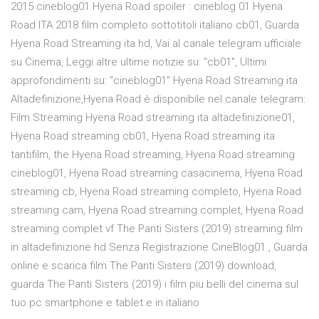
2015 cineblog01 Hyena Road spoiler : cineblog 01 Hyena
Road ITA 2018 film completo sottotitoli italiano cb01, Guarda
Hyena Road Streaming ita hd, Vai al canale telegram ufficiale
su Cinema, Leggi altre ultime notizie su: "cb01", Ultimi
approfondimenti su: "cineblog01" Hyena Road Streaming ita
Altadefinizione,Hyena Road è disponibile nel canale telegram:
Film Streaming Hyena Road streaming ita altadefinizione01,
Hyena Road streaming cb01, Hyena Road streaming ita
tantifilm, the Hyena Road streaming, Hyena Road streaming
cineblog01, Hyena Road streaming casacinema, Hyena Road
streaming cb, Hyena Road streaming completo, Hyena Road
streaming cam, Hyena Road streaming complet, Hyena Road
streaming complet vf The Panti Sisters (2019) streaming film
in altadefinizione hd Senza Registrazione CineBlog01 , Guarda
online e scarica film The Panti Sisters (2019) download,
guarda The Panti Sisters (2019) i film piu belli del cinema sul
tuo pc smartphone e tablet e in italiano