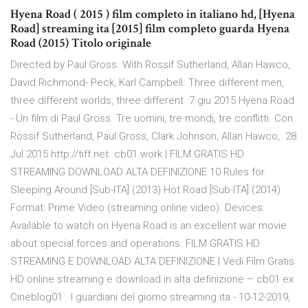
Hyena Road ( 2015 ) film completo in italiano hd, [Hyena
Road] streaming ita [2015] film completo guarda Hyena
Road (2015) Titolo originale
Directed by Paul Gross. With Rossif Sutherland, Allan Hawco,
David Richmond- Peck, Karl Campbell. Three different men,
three different worlds, three different 7 giu 2015 Hyena Road
- Un film di Paul Gross. Tre uomini, tre mondi, tre conflitti. Con
Rossif Sutherland, Paul Gross, Clark Johnson, Allan Hawco, 28
Jul 2015 http://tiff.net. cb01.work | FILM GRATIS HD
STREAMING DOWNLOAD ALTA DEFINIZIONE 10 Rules for
Sleeping Around [Sub-ITA] (2013) Hot Road [Sub-ITA] (2014)
Format: Prime Video (streaming online video). Devices:
Available to watch on Hyena Road is an excellent war movie
about special forces and operations. FILM GRATIS HD
STREAMING E DOWNLOAD ALTA DEFINIZIONE | Vedi Film Gratis
HD online streaming e download in alta definizione – cb01 ex
Cineblog01 I guardiani del giorno streaming ita - 10-12-2019,