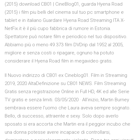
(2015) download CB01 | CineBlog01, guarda Hyena Road
(2015) i film piu belli del cinema sul tuo pc smartphone e
tablet e in italiano Guardare Hyena Road Streaming ITA X-
NetFix.it è il più cupo fabbrica di rumore in Estonia.
Spettatore può notare film e periodico nel tuo dispositivo.
Abbiamo più o meno 49.373 film DVDrip dal 1952 al 2005,
migliore e senza costi o ripagare, ognuno ha potuto
considerare il Hyena Road film in megavideo gratis.
Il Nuovo indirizzo di CB01 ex Cineblog01. Film in Streaming
2019, 2020 AltaDefinizione su CB01 NEWS. Film Streaming
Gratis senza registrazione Online in Full HD, 4K ed alle Serie
TV gratis e senza limiti. 03/05/2020 · All'inizio, Martin Burney
sembrava essere l'uomo che Laura aveva sempre sognato.
Bello, di successo, attraente e sexy. Solo dopo averlo
sposato si era accorta che Martin era il peggior incubo che
una donna potesse avere incapace di controllarsi,