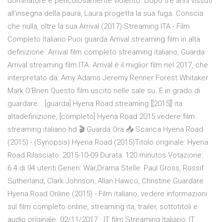
dominatore e pericolosamente violento. Dopo tre anni vissuti
all'insegna della paura, Laura progetta la sua fuga. Conscia
che nulla, oltre la sua Arrival (2017) Streaming ITA - Film
Completo Italiano Puoi guarda Arrival streaming film in alta
definizione. Arrival film completo streaming italiano, Guarda
Arrival streaming film ITA. Arrival è il miglior film nel 2017, che
interpretato da: Amy Adams Jeremy Renner Forest Whitaker
Mark O'Brien Questo film uscito nelle sale su. E in grado di
guardare… [guarda] Hyena Road streaming [[2015]] ita
altadefinizione, [completo] Hyena Road 2015 vedere film
streaming italiano hd 🎬 Guarda Ora 📥 Scarica Hyena Road
(2015) - (Synopsis) Hyena Road (2015)Titolo originale: Hyena
Road Rilasciato: 2015-10-09 Durata: 120 minutos Votazione:
6.4 di 94 utenti Generi: War,Drama Stelle: Paul Gross, Rossif
Sutherland, Clark Johnson, Allan Hawco, Christine Guardare
Hyena Road Online (2015) - Film italiano, vedere informazioni
sul film completo online, streaming ita, trailer, sottotitoli e
audio originale. 02/11/2017 · IT film Streaming Italiano, IT