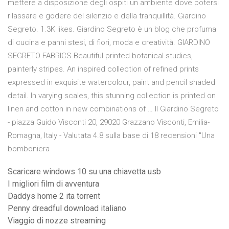
mettere a disposizione degli ospiti un ambiente dove potersi
rilassare e godere del silenzio e della tranquillità. Giardino
Segreto. 1.3K likes. Giardino Segreto è un blog che profuma
di cucina e panni stesi, di fiori, moda e creatività. GIARDINO
SEGRETO FABRICS Beautiful printed botanical studies,
painterly stripes. An inspired collection of refined prints
expressed in exquisite watercolour, paint and pencil shaded
detail. In varying scales, this stunning collection is printed on
linen and cotton in new combinations of … Il Giardino Segreto
- piazza Guido Visconti 20, 29020 Grazzano Visconti, Emilia-
Romagna, Italy - Valutata 4.8 sulla base di 18 recensioni "Una
bomboniera
Scaricare windows 10 su una chiavetta usb
I migliori film di avventura
Daddys home 2 ita torrent
Penny dreadful download italiano
Viaggio di nozze streaming