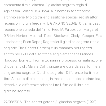
commenta film al cinema. il giardino segreto regia di
Agnieszka Holland USA 1994. al cinema in tv anteprime
archivio serie tv blog trailer classifiche speciali registi attori
recensioni forum feed my. IL GIARDINO SEGRETO trama cast
recensione scheda del film di Fred M. Wilcox con Margaret
O'Brien, Herbert Marshall, Dean Stockwell, Gladys Cooper, Elsa
Lanchester, Brian Roper, Reg trailer Il giardino segreto (titolo
originale The Secret Garden) è un romanzo per ragazzi
scritto nel 1911 dalla scrittrice anglo-americana Frances
Hodgson Burnett. Il romanzo narra il processo di maturazione
di due fanciulli, Mary e Colin, grazie alle cure da essi fornite a
un giardino segreto, Giardino segreto - Differenze tra film e
libro Appunto di cinema che, in maniera semplice e sintetica,
descrive le differenze principali tra il film ed il libro de Il
giardino segreto.
27/08/2016 · The secret garden /Il giardino segreto (1993)