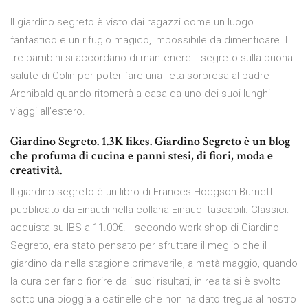
Il giardino segreto è visto dai ragazzi come un luogo
fantastico e un rifugio magico, impossibile da dimenticare. I
tre bambini si accordano di mantenere il segreto sulla buona
salute di Colin per poter fare una lieta sorpresa al padre
Archibald quando ritornerà a casa da uno dei suoi lunghi
viaggi all’estero.
Giardino Segreto. 1.3K likes. Giardino Segreto è un blog
che profuma di cucina e panni stesi, di fiori, moda e
creatività.
Il giardino segreto è un libro di Frances Hodgson Burnett
pubblicato da Einaudi nella collana Einaudi tascabili. Classici:
acquista su IBS a 11.00€! Il secondo work shop di Giardino
Segreto, era stato pensato per sfruttare il meglio che il
giardino da nella stagione primaverile, a metà maggio, quando
la cura per farlo fiorire da i suoi risultati, in realtà si è svolto
sotto una pioggia a catinelle che non ha dato tregua al nostro