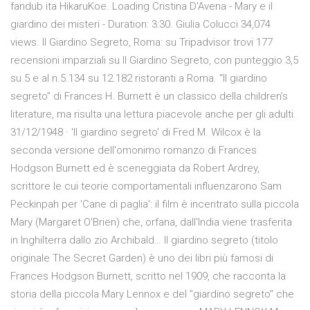
fandub ita HikaruKoe. Loading Cristina D'Avena - Mary e il
giardino dei misteri - Duration: 3:30. Giulia Colucci 34,074
views. Il Giardino Segreto, Roma: su Tripadvisor trovi 177
recensioni imparziali su Il Giardino Segreto, con punteggio 3,5
su 5 e al n.5.134 su 12.182 ristoranti a Roma. “Il giardino
segreto” di Frances H. Burnett è un classico della children’s
literature, ma risulta una lettura piacevole anche per gli adulti.
31/12/1948 · 'Il giardino segreto' di Fred M. Wilcox è la
seconda versione dell'omonimo romanzo di Frances
Hodgson Burnett ed è sceneggiata da Robert Ardrey,
scrittore le cui teorie comportamentali influenzarono Sam
Peckinpah per 'Cane di paglia': il film è incentrato sulla piccola
Mary (Margaret O'Brien) che, orfana, dall'India viene trasferita
in Inghilterra dallo zio Archibald… Il giardino segreto (titolo
originale The Secret Garden) è uno dei libri più famosi di
Frances Hodgson Burnett, scritto nel 1909, che racconta la
storia della piccola Mary Lennox e del "giardino segreto" che