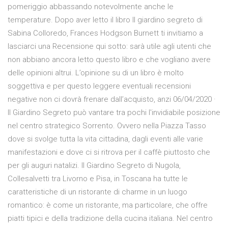
pomeriggio abbassando notevolmente anche le
temperature. Dopo aver letto il libro Il giardino segreto di
Sabina Colloredo, Frances Hodgson Burnett ti invitiamo a
lasciarci una Recensione qui sotto: sarà utile agli utenti che
non abbiano ancora letto questo libro e che vogliano avere
delle opinioni altrui. L’opinione su di un libro è molto
soggettiva e per questo leggere eventuali recensioni
negative non ci dovrà frenare dall’acquisto, anzi 06/04/2020 ·
Il Giardino Segreto può vantare tra pochi l'invidiabile posizione
nel centro strategico Sorrento. Ovvero nella Piazza Tasso
dove si svolge tutta la vita cittadina, dagli eventi alle varie
manifestazioni e dove ci si ritrova per il caffè piuttosto che
per gli auguri natalizi. Il Giardino Segreto di Nugola,
Collesalvetti tra Livorno e Pisa, in Toscana ha tutte le
caratteristiche di un ristorante di charme in un luogo
romantico: è come un ristorante, ma particolare, che offre
piatti tipici e della tradizione della cucina italiana. Nel centro