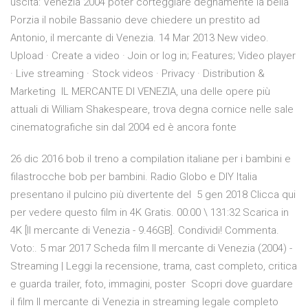
uscita: Venezia 2004 poter corteggiare degnamente la bella
Porzia il nobile Bassanio deve chiedere un prestito ad
Antonio, il mercante di Venezia. 14 Mar 2013 New video.
Upload · Create a video · Join or log in; Features; Video player
· Live streaming · Stock videos · Privacy · Distribution &
Marketing IL MERCANTE DI VENEZIA, una delle opere più
attuali di William Shakespeare, trova degna cornice nelle sale
cinematografiche sin dal 2004 ed è ancora fonte
26 dic 2016 bob il treno a compilation italiane per i bambini e
filastrocche bob per bambini. Radio Globo e DIY Italia
presentano il pulcino più divertente del 5 gen 2018 Clicca qui
per vedere questo film in 4K Gratis. 00:00 \ 131:32 Scarica in
4K [Il mercante di Venezia - 9.46GB]. Condividi! Commenta.
Voto:. 5 mar 2017 Scheda film Il mercante di Venezia (2004) -
Streaming | Leggi la recensione, trama, cast completo, critica
e guarda trailer, foto, immagini, poster Scopri dove guardare
il film Il mercante di Venezia in streaming legale completo