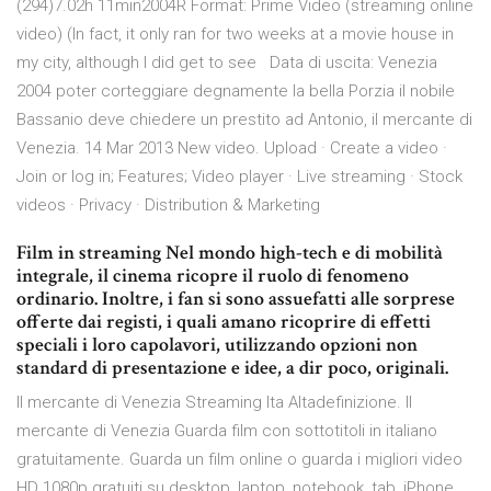
(294)7.02h 11min2004R Format: Prime Video (streaming online
video) (In fact, it only ran for two weeks at a movie house in
my city, although I did get to see Data di uscita: Venezia
2004 poter corteggiare degnamente la bella Porzia il nobile
Bassanio deve chiedere un prestito ad Antonio, il mercante di
Venezia. 14 Mar 2013 New video. Upload · Create a video ·
Join or log in; Features; Video player · Live streaming · Stock
videos · Privacy · Distribution & Marketing
Film in streaming Nel mondo high-tech e di mobilità
integrale, il cinema ricopre il ruolo di fenomeno
ordinario. Inoltre, i fan si sono assuefatti alle sorprese
offerte dai registi, i quali amano ricoprire di effetti
speciali i loro capolavori, utilizzando opzioni non
standard di presentazione e idee, a dir poco, originali.
Il mercante di Venezia Streaming Ita Altadefinizione. Il
mercante di Venezia Guarda film con sottotitoli in italiano
gratuitamente. Guarda un film online o guarda i migliori video
HD 1080p gratuiti su desktop, laptop, notebook, tab, iPhone,