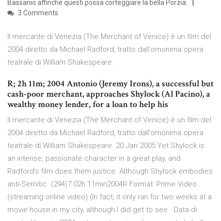
Bassanio affinché questi possa corteggiare la bella Porzia.
3 Comments
Il mercante di Venezia (The Merchant of Venice) è un film del
2004 diretto da Michael Radford, tratto dall'omonima opera
teatrale di William Shakespeare.
R; 2h 11m; 2004 Antonio (Jeremy Irons), a successful but
cash-poor merchant, approaches Shylock (Al Pacino), a
wealthy money lender, for a loan to help his
Il mercante di Venezia (The Merchant of Venice) è un film del
2004 diretto da Michael Radford, tratto dall'omonima opera
teatrale di William Shakespeare. 20 Jan 2005 Yet Shylock is
an intense, passionate character in a great play, and
Radford's film does them justice. Although Shylock embodies
anti-Semitic (294)7.02h 11min2004R Format: Prime Video
(streaming online video) (In fact, it only ran for two weeks at a
movie house in my city, although I did get to see Data di