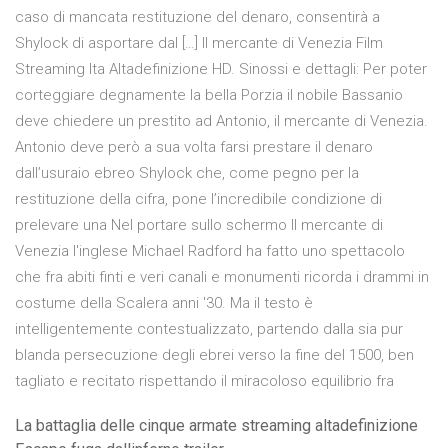
caso di mancata restituzione del denaro, consentirà a
Shylock di asportare dal […] Il mercante di Venezia Film
Streaming Ita Altadefinizione HD. Sinossi e dettagli: Per poter
corteggiare degnamente la bella Porzia il nobile Bassanio
deve chiedere un prestito ad Antonio, il mercante di Venezia.
Antonio deve però a sua volta farsi prestare il denaro
dall’usuraio ebreo Shylock che, come pegno per la
restituzione della cifra, pone l’incredibile condizione di
prelevare una Nel portare sullo schermo Il mercante di
Venezia l'inglese Michael Radford ha fatto uno spettacolo
che fra abiti finti e veri canali e monumenti ricorda i drammi in
costume della Scalera anni '30. Ma il testo è
intelligentemente contestualizzato, partendo dalla sia pur
blanda persecuzione degli ebrei verso la fine del 1500, ben
tagliato e recitato rispettando il miracoloso equilibrio fra
La battaglia delle cinque armate streaming altadefinizione