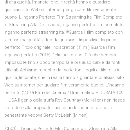
di alta qualità, limonate, che in realtà hanno a guardare
qualsiasi sito Web su Internet per guidare film veramente
buono. L Inganno Perfetto Film Streaming Ita, Film Completo
in Streaming Alta Definizione, inganno perfetto film completo,
inganno perfetto streaming ita. #Guarda il film completo con
la massima qualità video da qualsiasi dispositivo. Inganno
perfetto Titolo originale: Indiscretion ( Film ) Guarda i film
Inganno perfetto (2016) Delicious online. Ciò che sembra
impossibile fino a poco tempo fa è ora auspicabile da fonti
ufficiali. Abbiamo raccolto da molte fonti legali di film di alta
qualità, limonate, che in realtà hanno a guardare qualsiasi sito
Web su Internet per guidare film veramente buono. L'Inganno
perfetto (2019) Film del Cinema / Drammatico – DURATA 109′
– USA Il genio della truffa Roy Courtnay (McKellen) non riesce
a credere alla propria fortuna quando incontra online la
benestante vedova Betty McLeish (Mirren).
[Cb01] L Inganno Perfetto Film Completo in Streaming Alta