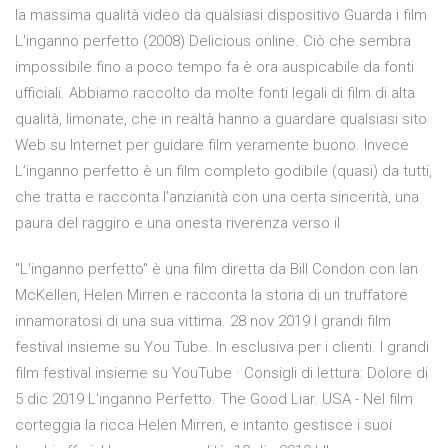
la massima qualità video da qualsiasi dispositivo Guarda i film
L'inganno perfetto (2008) Delicious online. Ciò che sembra
impossibile fino a poco tempo fa è ora auspicabile da fonti
ufficiali. Abbiamo raccolto da molte fonti legali di film di alta
qualità, limonate, che in realtà hanno a guardare qualsiasi sito
Web su Internet per guidare film veramente buono. Invece
L’inganno perfetto è un film completo godibile (quasi) da tutti,
che tratta e racconta l’anzianità con una certa sincerità, una
paura del raggiro e una onesta riverenza verso il
"L'inganno perfetto" è una film diretta da Bill Condon con Ian
McKellen, Helen Mirren e racconta la storia di un truffatore
innamoratosi di una sua vittima. 28 nov 2019 I grandi film
festival insieme su You Tube. In esclusiva per i clienti. I grandi
film festival insieme su YouTube · Consigli di lettura: Dolore di
5 dic 2019 L'inganno Perfetto. The Good Liar. USA - Nel film
corteggia la ricca Helen Mirren, e intanto gestisce i suoi