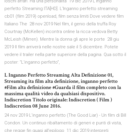
loschi affari. Ha una personalità 19 dic 2019 L'Inganno
perfetto Streaming ITA[HD]. L'Inganno perfetto streaming
cb01 (film 2019) openload, film senza limiti Dove vedere film
Italiano The 28 nov 2019 Nel film, il genio della truffa Roy
Courtnay (McKellen) incontra online la ricca vedova Betty
McLeish (Mirren). Mentre la donna gli apre le porte 28 giu
2019 Il film arriverà nelle nostre sale il 5 dicembre. Potete
vedere il trailer nella parte superiore della pagina. Qua sotto il
poster: “L'inganno perfetto”,
L Inganno Perfetto Streaming Alta Definizione 01,
Streaming ita film alta definizione, inganno perfetto
#Film alta definizione #Guarda il film completo con la
massima qualità video da qualsiasi dispositivo.
Indiscretion Titolo originale: Indiscretion ( Film )
Indiscretion 08 June 2016.
24 nov 2019 L'inganno perfetto (The Good Liar) - Un film di Bill
Condon. Un continuo ribaltamento di generi e punti di vista,
che regge fin quasi all'epilogo 11 dic 2019 interpreti