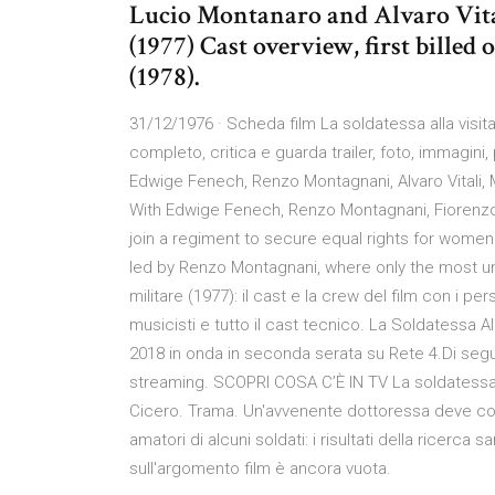
Lucio Montanaro and Alvaro Vitali
(1977) Cast overview, first billed
(1978).
31/12/1976 · Scheda film La soldatessa alla visita
completo, critica e guarda trailer, foto, immagini
Edwige Fenech, Renzo Montagnani, Alvaro Vitali
With Edwige Fenech, Renzo Montagnani, Fiorenzo Fi
join a regiment to secure equal rights for wome
led by Renzo Montagnani, where only the most unru
militare (1977): il cast e la crew del film con i pe
musicisti e tutto il cast tecnico. La Soldatessa All
2018 in onda in seconda serata su Rete 4.Di segu
streaming. SCOPRI COSA C’È IN TV La soldatessa 
Cicero. Trama. Un'avvenente dottoressa deve com
amatori di alcuni soldati: i risultati della ricer
sull'argomento film è ancora vuota.