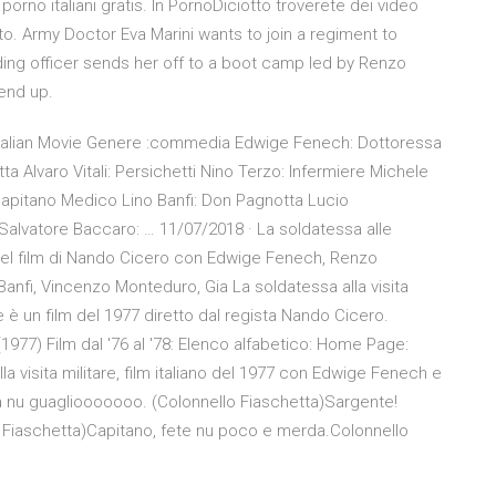
orno italiani gratis. In PornoDiciotto troverete dei video
to. Army Doctor Eva Marini wants to join a regiment to
ng officer sends her off to a boot camp led by Renzo
end up.
 Italian Movie Genere :commedia Edwige Fenech: Dottoressa
a Alvaro Vitali: Persichetti Nino Terzo: Infermiere Michele
apitano Medico Lino Banfi: Don Pagnotta Lucio
alvatore Baccaro: … 11/07/2018 · La soldatessa alle
el film di Nando Cicero con Edwige Fenech, Renzo
Banfi, Vincenzo Monteduro, Gia La soldatessa alla visita
are è un film del 1977 diretto dal regista Nando Cicero.
(1977) Film dal '76 al '78: Elenco alfabetico: Home Page:
 visita militare, film italiano del 1977 con Edwige Fenech e
assa nu guagliooooooo. (Colonnello Fiaschetta)Sargente!
lo Fiaschetta)Capitano, fete nu poco e merda.Colonnello