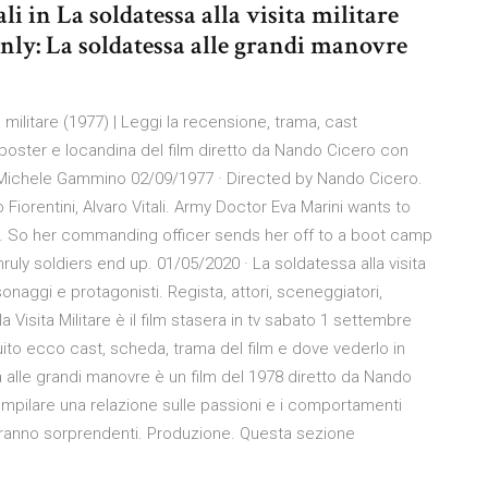
 in La soldatessa alla visita militare
 only: La soldatessa alle grandi manovre
 militare (1977) | Leggi la recensione, trama, cast
, poster e locandina del film diretto da Nando Cicero con
, Michele Gammino 02/09/1977 · Directed by Nando Cicero.
orentini, Alvaro Vitali. Army Doctor Eva Marini wants to
n. So her commanding officer sends her off to a boot camp
ly soldiers end up. 01/05/2020 · La soldatessa alla visita
rsonaggi e protagonisti. Regista, attori, sceneggiatori,
a Visita Militare è il film stasera in tv sabato 1 settembre
ito ecco cast, scheda, trama del film e dove vederlo in
alle grandi manovre è un film del 1978 diretto da Nando
pilare una relazione sulle passioni e i comportamenti
ca saranno sorprendenti. Produzione. Questa sezione