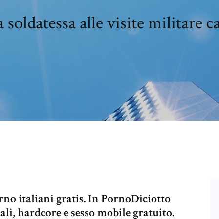
 soldatessa alle visite militare c
no italiani gratis. In PornoDiciotto
li, hardcore e sesso mobile gratuito.