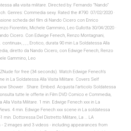
atessa alla visita militare. Directed by: Fernando "Nando"
ech. Genres: Commedia sexy. Rated the #790 07/02/2020 ·
ensione scheda del film di Nando Cicero con Enrico
nzo Fiorentini, Michele Gammino, Leo Gullotta 30/04/2020 ·
di Nando Cicero. Con Edwige Fenech, Renzo Montagnani,
. continua», , , , Erotico, durata 90 min La Soldatessa Alla
mmedia, diretto da Nando Cicero, con Edwige Fenech, Renzo
ichele Gammino, Leo
AZNude for free (34 seconds). Watch Edwige Fenech's
 in La Soldatessa Alla Visita Militare. Covers Self
ow Shower . Share. Embed. Acquista l'articolo Soldatessa
. Consulta tutte le offerte in Film DVD Comico e Commedia,
Alla Visita Militare. 1 min. Edwige Fenech xxx in La
06 Views. 4 min. Edwige Fenech xxx scene in La soldatessa
1 min. Dottoressa Del Distretto Militare, La … LA
 2 images and 3 videos - including appearances from