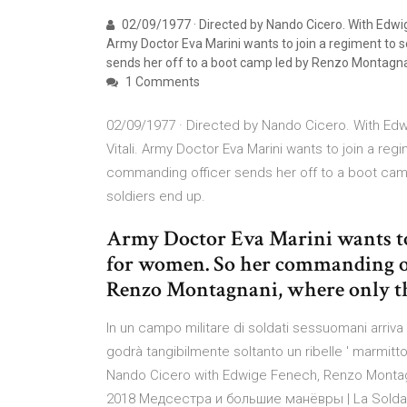
02/09/1977 · Directed by Nando Cicero. With Edwige
Army Doctor Eva Marini wants to join a regiment to 
sends her off to a boot camp led by Renzo Montagnan
1 Comments
02/09/1977 · Directed by Nando Cicero. With Edw
Vitali. Army Doctor Eva Marini wants to join a re
commanding officer sends her off to a boot cam
soldiers end up.
Army Doctor Eva Marini wants to 
for women. So her commanding off
Renzo Montagnani, where only th
In un campo militare di soldati sessuomani arriva 
godrà tangibilmente soltanto un ribelle ' marmitto
Nando Cicero with Edwige Fenech, Renzo Montagnani
2018 Медсестра и большие манёвры | La Soldat