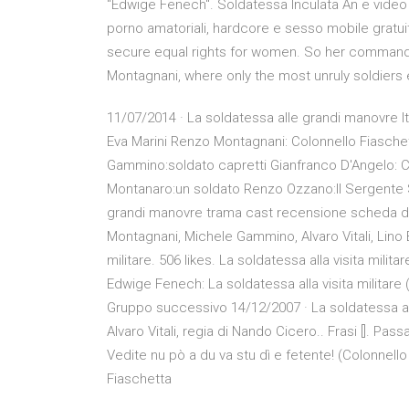
"Edwige Fenech". Soldatessa Inculata An e video p
porno amatoriali, hardcore e sesso mobile gratui
secure equal rights for women. So her commandi
Montagnani, where only the most unruly soldiers 
11/07/2014 · La soldatessa alle grandi manovre
Eva Marini Renzo Montagnani: Colonnello Fiaschett
Gammino:soldato capretti Gianfranco D'Angelo: C
Montanaro:un soldato Renzo Ozzano:Il Sergente S
grandi manovre trama cast recensione scheda d
Montagnani, Michele Gammino, Alvaro Vitali, Lino 
militare. 506 likes. La soldatessa alla visita milit
Edwige Fenech: La soldatessa alla visita militare 
Gruppo successivo 14/12/2007 · La soldatessa alla
Alvaro Vitali, regia di Nando Cicero.. Frasi []. P
Vedite nu pò a du va stu dì e fetente! (Colonnel
Fiaschetta