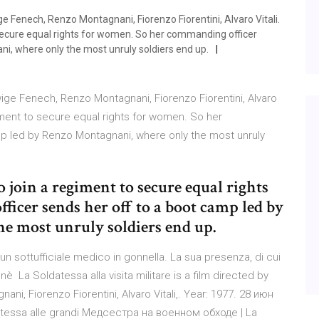
 Fenech, Renzo Montagnani, Fiorenzo Fiorentini, Alvaro Vitali.
secure equal rights for women. So her commanding officer
i, where only the most unruly soldiers end up.
ige Fenech, Renzo Montagnani, Fiorenzo Fiorentini, Alvaro
giment to secure equal rights for women. So her
p led by Renzo Montagnani, where only the most unruly
join a regiment to secure equal rights
icer sends her off to a boot camp led by
e most unruly soldiers end up.
un sottufficiale medico in gonnella. La sua presenza, di cui
nè La Soldatessa alla visita militare is a film directed by
, Fiorenzo Fiorentini, Alvaro Vitali,. Year: 1977. 28 июн
essa alle grandi Медсестра на военном обходе | La