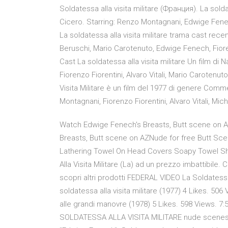
Soldatessa alla visita militare (Франция). La sold
Cicero. Starring: Renzo Montagnani, Edwige Fen
La soldatessa alla visita militare trama cast rec
Beruschi, Mario Carotenuto, Edwige Fenech, Fiore
Cast La soldatessa alla visita militare Un film 
Fiorenzo Fiorentini, Alvaro Vitali, Mario Carotenuto
Visita Militare è un film del 1977 di genere Co
Montagnani, Fiorenzo Fiorentini, Alvaro Vitali, M
Watch Edwige Fenech's Breasts, Butt scene on 
Breasts, Butt scene on AZNude for free Butt Scene
Lathering Towel On Head Covers Soapy Towel Sh
Alla Visita Militare (La) ad un prezzo imbattibile
scopri altri prodotti FEDERAL VIDEO La Soldatessa 
soldatessa alla visita militare (1977) 4 Likes. 5
alle grandi manovre (1978) 5 Likes. 598 Views. 7:5
SOLDATESSA ALLA VISITA MILITARE nude scenes -