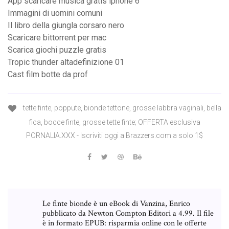
App scaricare musica gratis iphone 6
Immagini di uomini comuni
Il libro della giungla corsaro nero
Scaricare bittorrent per mac
Scarica giochi puzzle gratis
Tropic thunder altadefinizione 01
Cast film botte da prof
tette finte, poppute, bionde tettone, grosse labbra vaginali, bella
fica, bocce finte, grosse tette finte; OFFERTA esclusiva
PORNALIA.XXX - Iscriviti oggi a Brazzers.com a solo 1$
Le finte bionde è un eBook di Vanzina, Enrico
pubblicato da Newton Compton Editori a 4.99. Il file
è in formato EPUB: risparmia online con le offerte