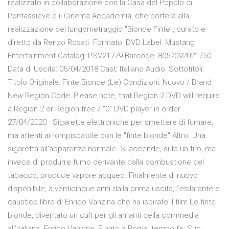
realizzato in collaborazione con la Casa del Popolo di
Pontassieve e il Cinema Accademia, che porterà alla
realizzazione del lungometraggio "Bionde Finte", curato e
diretto da Renzo Rosati. Formato: DVD Label: Mustang
Entertainment Catalog: PSV21779 Barcode: 8057092021750
Data di Uscita: 05/04/2018 Cast: Italiano Audio: Sottotitoli:
Titolo Originale: Finte Bionde (Le) Condizioni: Nuovo / Brand
New Region Code: Please note, that Region 2 DVD will require
a Region 2 or Region free / "0" DVD player in order
27/04/2020 · Sigarette elettroniche per smettere di fumare,
ma attenti ai rompiscatole con le "finte bionde" Altro. Una
sigaretta all'apparenza normale. Si accende, si fa un tiro, ma
invece di produrre fumo derivante dalla combustione del
tabacco, produce vapore acqueo. Finalmente di nuovo
disponibile, a venticinque anni dalla prima uscita, l’esilarante e
caustico libro di Enrico Vanzina che ha ispirato il film Le finte
bionde, diventato un cult per gli amanti della commedia
all’italiana. Enrico Vanzina. È nato a Roma, tempo fa. Suo