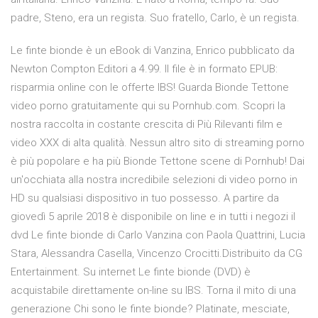
padre, Steno, era un regista. Suo fratello, Carlo, è un regista.
Le finte bionde è un eBook di Vanzina, Enrico pubblicato da
Newton Compton Editori a 4.99. Il file è in formato EPUB:
risparmia online con le offerte IBS! Guarda Bionde Tettone
video porno gratuitamente qui su Pornhub.com. Scopri la
nostra raccolta in costante crescita di Più Rilevanti film e
video XXX di alta qualità. Nessun altro sito di streaming porno
è più popolare e ha più Bionde Tettone scene di Pornhub! Dai
un'occhiata alla nostra incredibile selezioni di video porno in
HD su qualsiasi dispositivo in tuo possesso. A partire da
giovedì 5 aprile 2018 è disponibile on line e in tutti i negozi il
dvd Le finte bionde di Carlo Vanzina con Paola Quattrini, Lucia
Stara, Alessandra Casella, Vincenzo Crocitti.Distribuito da CG
Entertainment. Su internet Le finte bionde (DVD) è
acquistabile direttamente on-line su IBS. Torna il mito di una
generazione Chi sono le finte bionde? Platinate, mesciate,