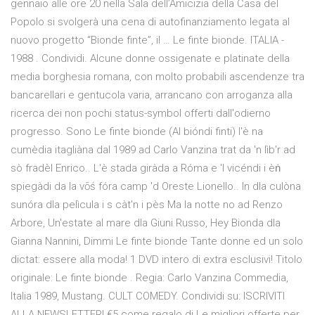
gennaio alle ore 20 nella Sala dell’Amicizia della Casa del
Popolo si svolgerà una cena di autofinanziamento legata al
nuovo progetto “Bionde finte”, il … Le finte bionde. ITALIA -
1988 . Condividi. Alcune donne ossigenate e platinate della
media borghesia romana, con molto probabili ascendenze tra
bancarellari e gentucola varia, arrancano con arroganza alla
ricerca dei non pochi status-symbol offerti dall'odierno
progresso. Sono Le finte bionde (Al bióndi finti) l'è na
cumèdia itagliàna dal 1989 ad Carlo Vanzina trat da 'n lìb'r ad
sò fradèl Enrico.. L'è stada giràda a Róma e 'l vicéndi i èṅ
spiegàdi da la vōś fóra camp 'd Oreste Lionello.. In dla culòna
sunóra dla pelìcula i s càt'n i pès Ma la notte no ad Renzo
Arbore, Un'estate al mare dla Giuni Russo, Hey Bionda dla
Gianna Nannini, Dimmi Le finte bionde Tante donne ed un solo
dictat: essere alla moda! 1 DVD intero di extra esclusivi! Titolo
originale: Le finte bionde . Regia: Carlo Vanzina Commedia,
Italia 1989, Mustang. CULT COMEDY. Condividi su: ISCRIVITI
ALLA NEWSLETTER! €5 come regalo di Le migliori offerte per