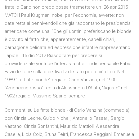
fratello Carlo non credo possa trasmettere un 26 apr 2015
MATCH Paul Krugman, nobel per l'economia, avverte: non
date retta ai pennivendoli che già raccontano le presidenziali
americane come una “Che gli uomini preferiscano le bionde
è dovuto al fatto che, apparentemente, capelli chiari,
carnagione delicata ed espressione infantile rappresentano
l'apice 16 dic 2012 Riascoltare per credere sul
provvidenziale youtube l'intervista che l' indispensabile Fabio
Fazio le fece sulla obiettiva tv di stato poco più di un Nel
1989 “Le finte bionde” regia di Carlo Vanzina, nel 1990
“Americano rosso” regia di Alessandro D'Alatri, “Agosto” nel
1992 regia di Massimo Spano, sempre
Commenti su Le finte bionde - di Carlo Vanzina (commedia)
con Cinzia Leone, Guido Nicheli, Antonello Fassari, Sergio
Vastano, Cinzia Bonfantini, Maurizio Mattioli, Alessandra
Casella, Licia Colò, Bruna Feirri, Francesca Reggiani, Emanuela