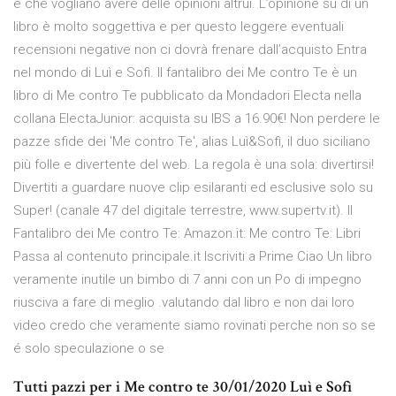
e che vogliano avere delle opinioni altrui. L’opinione su di un
libro è molto soggettiva e per questo leggere eventuali
recensioni negative non ci dovrà frenare dall’acquisto Entra
nel mondo di Luì e Sofì. Il fantalibro dei Me contro Te è un
libro di Me contro Te pubblicato da Mondadori Electa nella
collana ElectaJunior: acquista su IBS a 16.90€! Non perdere le
pazze sfide dei 'Me contro Te', alias Luì&Sofì, il duo siciliano
più folle e divertente del web. La regola è una sola: divertirsi!
Divertiti a guardare nuove clip esilaranti ed esclusive solo su
Super! (canale 47 del digitale terrestre, www.supertv.it). Il
Fantalibro dei Me contro Te: Amazon.it: Me contro Te: Libri
Passa al contenuto principale.it Iscriviti a Prime Ciao Un libro
veramente inutile un bimbo di 7 anni con un Po di impegno
riusciva a fare di meglio .valutando dal libro e non dai loro
video credo che veramente siamo rovinati perche non so se
é solo speculazione o se
Tutti pazzi per i Me contro te 30/01/2020 Luì e Sofì