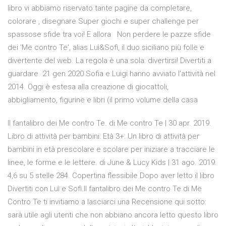
libro vi abbiamo riservato tante pagine da completare,
colorare , disegnare Super giochi e super challenge per
spassose sfide tra voi! E allora Non perdere le pazze sfide
dei 'Me contro Te', alias Luì&Sofì, il duo siciliano più folle e
divertente del web. La regola è una sola: divertirsi! Divertiti a
guardare 21 gen 2020 Sofia e Luigi hanno avviato l'attività nel
2014. Oggi è estesa alla creazione di giocattoli,
abbigliamento, figurine e libri (il primo volume della casa
Il fantalibro dei Me contro Te. di Me contro Te | 30 apr. 2019.
Libro di attività per bambini: Età 3+: Un libro di attività per
bambini in età prescolare e scolare per iniziare a tracciare le
linee, le forme e le lettere. di June & Lucy Kids | 31 ago. 2019.
4,6 su 5 stelle 284. Copertina flessibile Dopo aver letto il libro
Divertiti con Luì e Sofì.Il fantalibro dei Me contro Te di Me
Contro Te ti invitiamo a lasciarci una Recensione qui sotto:
sarà utile agli utenti che non abbiano ancora letto questo libro