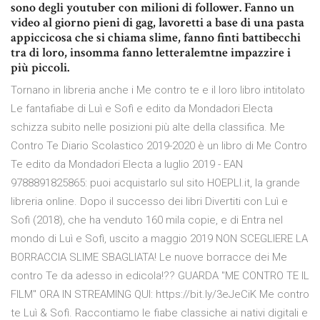
sono degli youtuber con milioni di follower. Fanno un
video al giorno pieni di gag, lavoretti a base di una pasta
appiccicosa che si chiama slime, fanno finti battibecchi
tra di loro, insomma fanno letteralemtne impazzire i
più piccoli.
Tornano in libreria anche i Me contro te e il loro libro intitolato
Le fantafiabe di Luì e Sofì e edito da Mondadori Electa
schizza subito nelle posizioni più alte della classifica. Me
Contro Te Diario Scolastico 2019-2020 è un libro di Me Contro
Te edito da Mondadori Electa a luglio 2019 - EAN
9788891825865: puoi acquistarlo sul sito HOEPLI.it, la grande
libreria online. Dopo il successo dei libri Divertiti con Luì e
Sofì (2018), che ha venduto 160 mila copie, e di Entra nel
mondo di Luì e Sofì, uscito a maggio 2019 NON SCEGLIERE LA
BORRACCIA SLIME SBAGLIATA! Le nuove borracce dei Me
contro Te da adesso in edicola!?? GUARDA "ME CONTRO TE IL
FILM" ORA IN STREAMING QUI: https://bit.ly/3eJeCiK Me contro
te Luì & Sofì. Raccontiamo le fiabe classiche ai nativi digitali e