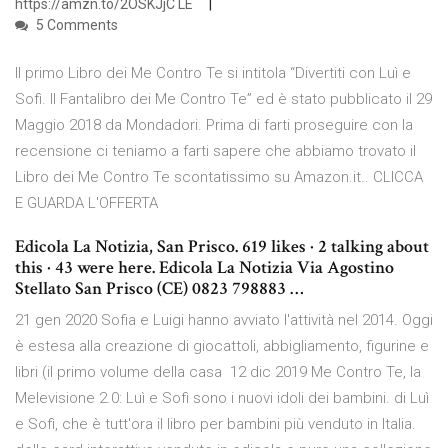
https://amzn.to/2OSKJjC LE
5 Comments
Il primo Libro dei Me Contro Te si intitola “Divertiti con Luì e
Sofì. Il Fantalibro dei Me Contro Te” ed è stato pubblicato il 29
Maggio 2018 da Mondadori. Prima di farti proseguire con la
recensione ci teniamo a farti sapere che abbiamo trovato il
Libro dei Me Contro Te scontatissimo su Amazon.it.. CLICCA
E GUARDA L'OFFERTA
Edicola La Notizia, San Prisco. 619 likes · 2 talking about
this · 43 were here. Edicola La Notizia Via Agostino
Stellato San Prisco (CE) 0823 798883 …
21 gen 2020 Sofia e Luigi hanno avviato l'attività nel 2014. Oggi
è estesa alla creazione di giocattoli, abbigliamento, figurine e
libri (il primo volume della casa 12 dic 2019 Me Contro Te, la
Melevisione 2.0: Luì e Sofì sono i nuovi idoli dei bambini. di Luì
e Sofì, che è tutt'ora il libro per bambini più venduto in Italia.