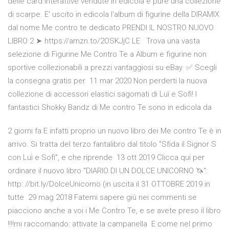
delle card interattive vendute in edicola e pure una collezione
di scarpe. E' uscito in edicola l'album di figurine della DIRAMIX
dal nome Me contro te dedicato PRENDI IL NOSTRO NUOVO
LIBRO 2 ➤ https://amzn.to/2OSKJjC LE Trova una vasta
selezione di Figurine Me Contro Te a Album e figurine non
sportive collezionabili a prezzi vantaggiosi su eBay. ✅ Scegli
la consegna gratis per 11 mar 2020 Non perderti la nuova
collezione di accessori elastici sagomati di Luì e Sofì! I
fantastici Shokky Bandz di Me contro Te sono in edicola da
2 giorni fa E infatti proprio un nuovo libro dei Me contro Te è in
arrivo. Si tratta del terzo fantalibro dal titolo "Sfida il Signor S
con Luì e Sofì", e che riprende 13 ott 2019 Clicca qui per
ordinare il nuovo libro "DIARIO DI UN DOLCE UNICORNO 🦄":
http: //bit.ly/DolceUnicorno (in uscita il 31 OTTOBRE 2019 in
tutte 29 mag 2018 Fatemi sapere giù nei commenti se
piacciono anche a voi i Me Contro Te, e se avete preso il libro
!!!!mi raccomando: attivate la campanella E come nel primo