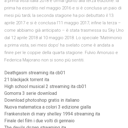
a prima vista Italia 2018 è ormai giunto alla terza edizione: la
prima ha esordito nel maggio 2016 e si è conclusa un paio di
mesi più tardi; la seconda stagione ha poi debuttato il 13
aprile 2017 e si è conclusa l’11 maggio 2017; infine la terza –
come abbiamo già anticipato – è stata trasmessa su Sky Uno
dal 12 aprile 2018 al 10 maggio 2018. Lo speciale ‘Matrimonio
a prima vista, sei mesi dopo’ ha svelato come è andata a
finire per le coppie della quarta stagione. Fulvio Amoruso e
Federica Majorano non si sono più sentiti.
Deathgasm streaming ita cb01
21 blackjack torrent ita
High school musical 2 streaming ita cb01
Gomorra 3 serie download
Download photoshop gratis in italiano
Nuova matematica a colori 3 edizione gialla
Frankenstein di mary shelley 1994 streaming ita
Finale del film i due volti di gennaio
The devils dozen streaming ita