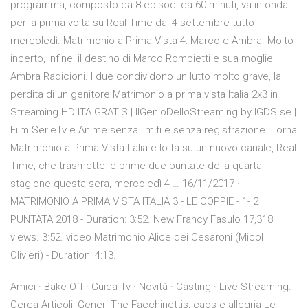
programma, composto da 8 episodi da 60 minuti, va in onda
per la prima volta su Real Time dal 4 settembre tutto i
mercoledì. Matrimonio a Prima Vista 4: Marco e Ambra. Molto
incerto, infine, il destino di Marco Rompietti e sua moglie
Ambra Radicioni. I due condividono un lutto molto grave, la
perdita di un genitore Matrimonio a prima vista Italia 2x3 in
Streaming HD ITA GRATIS | IlGenioDelloStreaming by IGDS.se |
Film SerieTv e Anime senza limiti e senza registrazione. Torna
Matrimonio a Prima Vista Italia e lo fa su un nuovo canale, Real
Time, che trasmette le prime due puntate della quarta
stagione questa sera, mercoledì 4 … 16/11/2017 ·
MATRIMONIO A PRIMA VISTA ITALIA 3 - LE COPPIE - 1- 2
PUNTATA 2018 - Duration: 3:52. New Francy Fasulo 17,318
views. 3:52. video Matrimonio Alice dei Cesaroni (Micol
Olivieri) - Duration: 4:13.
Amici · Bake Off · Guida Tv · Novità · Casting · Live Streaming.
Cerca Articoli, Generi The Facchinettis, caos e allegria Le