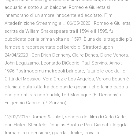
acquario e sotto a un balcone, Romeo e Giulietta si
innamorano di un amore innocente ed eccitato. Film
Altadefinizione Streaming e … 06/05/2020 · Romeo e Giulietta,
scritta da William Shakespeare tra il 1594 e il 1595, fu
pubblicata per la prima volta nel 1597. È una delle tragedie più
famose e rappresentate del bardo di Stratford-upon
24/04/2020 · Con Brian Dennehy, Claire Danes, Diane Venora,
John Leguizamo, Leonardo DiCaprio, Paul Sorvino. Anno :
1996 Postmoderna metropoli balneare, futuribile cocktail di
Città del Messico, Vera Cruz e Los Angeles, Verona Beach è
dilaniata dalla lotta tra due bande giovanili che fanno capo a
due potenti ras neofeudali, Ted Montague (B. Dennehy) e
Fulgencio Capulet (P. Sorvino).
12/02/2015 · Romeo & Juliet, scheda del film di Carlo Carlei
con Hailee Steinfeld, Douglas Booth e Paul Giamatti, leggi la
trama e la recensione, guarda il trailer, trova la