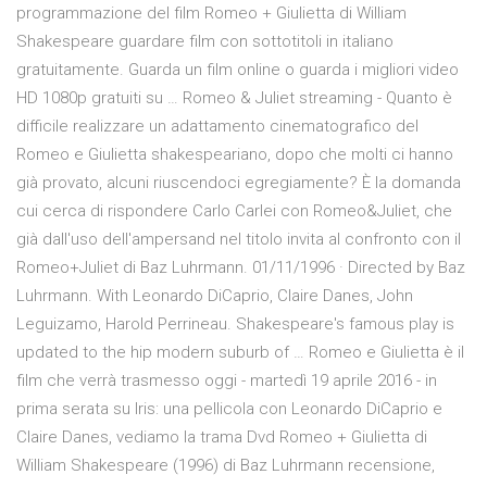
programmazione del film Romeo + Giulietta di William
Shakespeare guardare film con sottotitoli in italiano
gratuitamente. Guarda un film online o guarda i migliori video
HD 1080p gratuiti su … Romeo & Juliet streaming - Quanto è
difficile realizzare un adattamento cinematografico del
Romeo e Giulietta shakespeariano, dopo che molti ci hanno
già provato, alcuni riuscendoci egregiamente? È la domanda
cui cerca di rispondere Carlo Carlei con Romeo&Juliet, che
già dall'uso dell'ampersand nel titolo invita al confronto con il
Romeo+Juliet di Baz Luhrmann. 01/11/1996 · Directed by Baz
Luhrmann. With Leonardo DiCaprio, Claire Danes, John
Leguizamo, Harold Perrineau. Shakespeare's famous play is
updated to the hip modern suburb of … Romeo e Giulietta è il
film che verrà trasmesso oggi - martedì 19 aprile 2016 - in
prima serata su Iris: una pellicola con Leonardo DiCaprio e
Claire Danes, vediamo la trama Dvd Romeo + Giulietta di
William Shakespeare (1996) di Baz Luhrmann recensione,