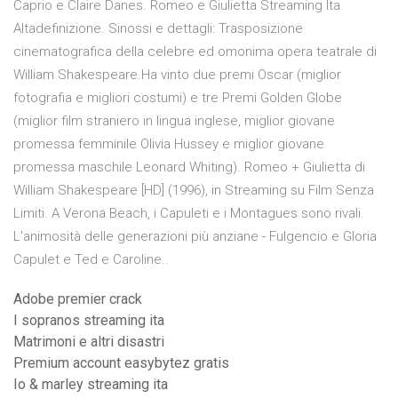
Caprio e Claire Danes. Romeo e Giulietta Streaming Ita
Altadefinizione. Sinossi e dettagli: Trasposizione
cinematografica della celebre ed omonima opera teatrale di
William Shakespeare.Ha vinto due premi Oscar (miglior
fotografia e migliori costumi) e tre Premi Golden Globe
(miglior film straniero in lingua inglese, miglior giovane
promessa femminile Olivia Hussey e miglior giovane
promessa maschile Leonard Whiting). Romeo + Giulietta di
William Shakespeare [HD] (1996), in Streaming su Film Senza
Limiti. A Verona Beach, i Capuleti e i Montagues sono rivali.
L'animosità delle generazioni più anziane - Fulgencio e Gloria
Capulet e Ted e Caroline..
Adobe premier crack
I sopranos streaming ita
Matrimoni e altri disastri
Premium account easybytez gratis
Io & marley streaming ita