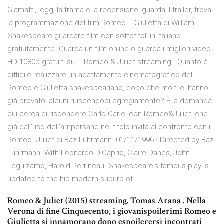
Giamatti, leggi la trama e la recensione, guarda il trailer, trova
la programmazione del film Romeo + Giulietta di William
Shakespeare guardare film con sottotitoli in italiano
gratuitamente. Guarda un film online o guarda i migliori video
HD 1080p gratuiti su … Romeo & Juliet streaming - Quanto è
difficile realizzare un adattamento cinematografico del
Romeo e Giulietta shakespeariano, dopo che molti ci hanno
già provato, alcuni riuscendoci egregiamente? È la domanda
cui cerca di rispondere Carlo Carlei con Romeo&Juliet, che
già dall'uso dell'ampersand nel titolo invita al confronto con il
Romeo+Juliet di Baz Luhrmann. 01/11/1996 · Directed by Baz
Luhrmann. With Leonardo DiCaprio, Claire Danes, John
Leguizamo, Harold Perrineau. Shakespeare's famous play is
updated to the hip modern suburb of …
Romeo & Juliet (2015) streaming. Tomas Arana . Nella
Verona di fine Cinquecento, i giovanispoilerimi Romeo e
Giulietta si innamorano dopo espoilerersi incontrati