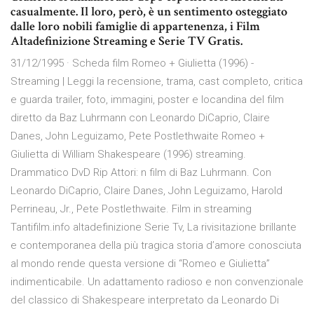
casualmente. Il loro, però, è un sentimento osteggiato
dalle loro nobili famiglie di appartenenza, i Film
Altadefinizione Streaming e Serie TV Gratis.
31/12/1995 · Scheda film Romeo + Giulietta (1996) -
Streaming | Leggi la recensione, trama, cast completo, critica
e guarda trailer, foto, immagini, poster e locandina del film
diretto da Baz Luhrmann con Leonardo DiCaprio, Claire
Danes, John Leguizamo, Pete Postlethwaite Romeo +
Giulietta di William Shakespeare (1996) streaming.
Drammatico DvD Rip Attori: n film di Baz Luhrmann. Con
Leonardo DiCaprio, Claire Danes, John Leguizamo, Harold
Perrineau, Jr., Pete Postlethwaite. Film in streaming
Tantifilm.info altadefinizione Serie Tv, La rivisitazione brillante
e contemporanea della più tragica storia d’amore conosciuta
al mondo rende questa versione di “Romeo e Giulietta”
indimenticabile. Un adattamento radioso e non convenzionale
del classico di Shakespeare interpretato da Leonardo Di