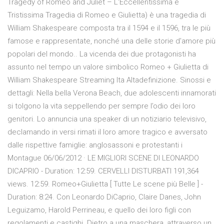
Tragedy of Romeo and Juliet – L'Eccellentissima e
Tristissima Tragedia di Romeo e Giulietta) è una tragedia di
William Shakespeare composta tra il 1594 e il 1596, tra le più
famose e rappresentate, nonché una delle storie d'amore più
popolari del mondo.. La vicenda dei due protagonisti ha
assunto nel tempo un valore simbolico Romeo + Giulietta di
William Shakespeare Streaming Ita Altadefinizione. Sinossi e
dettagli: Nella bella Verona Beach, due adolescenti innamorati
si tolgono la vita seppellendo per sempre l’odio dei loro
genitori. Lo annuncia una speaker di un notiziario televisivo,
declamando in versi rimati il loro amore tragico e avversato
dalle rispettive famiglie: anglosassoni e protestanti i
Montague 06/06/2012 · LE MIGLIORI SCENE DI LEONARDO
DICAPRIO - Duration: 12:59. CERVELLI DISTURBATI 191,364
views. 12:59. Romeo+Giulietta [ Tutte Le scene più Belle ] -
Duration: 8:24. Con Leonardo DiCaprio, Claire Danes, John
Leguizamo, Harold Perrineau, e quello dei loro figli con
regolamenti e castighi. Dietro a una maschera, attraverso un