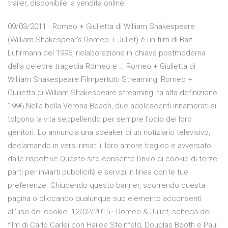
trailer, disponibile la vendita online.
09/03/2011 · Romeo + Giulietta di William Shakespeare
(William Shakespear's Romeo + Juliet) è un film di Baz
Luhrmann del 1996, rielaborazione in chiave postmoderna
della celebre tragedia Romeo e … Romeo + Giulietta di
William Shakespeare Filmpertutti Streaming, Romeo +
Giulietta di William Shakespeare streaming ita alta definizione
1996 Nella bella Verona Beach, due adolescenti innamorati si
tolgono la vita seppellendo per sempre l'odio dei loro
genitori. Lo annuncia una speaker di un notiziario televisivo,
declamando in versi rimati il loro amore tragico e avversato
dalle rispettive Questo sito consente l'invio di cookie di terze
parti per inviarti pubblicità e servizi in linea con le tue
preferenze. Chiudendo questo banner, scorrendo questa
pagina o cliccando qualunque suo elemento acconsenti
all'uso dei cookie. 12/02/2015 · Romeo & Juliet, scheda del
film di Carlo Carlei con Hailee Steinfeld, Douglas Booth e Paul