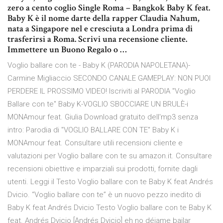
zero a cento coglio Single Roma – Bangkok Baby K feat.
Baby K è il nome darte della rapper Claudia Nahum,
nata a Singapore nel e cresciuta a Londra prima di
trasferirsi a Roma. Scrivi una recensione cliente.
Immettere un Buono Regalo o …
Voglio ballare con te - Baby K (PARODIA NAPOLETANA)-
Carmine Migliaccio SECONDO CANALE GAMEPLAY: NON PUOI
PERDERE IL PROSSIMO VIDEO! Iscriviti al PARODIA "Voglio
Ballare con te" Baby K-VOGLIO SBOCCIARE UN BRULÈ-i
MONAmour feat. Giulia Download gratuito dell'mp3 senza
intro: Parodia di "VOGLIO BALLARE CON TE" Baby K i
MONAmour feat. Consultare utili recensioni cliente e
valutazioni per Voglio ballare con te su amazon.it. Consultare
recensioni obiettive e imparziali sui prodotti, fornite dagli
utenti. Leggi il Testo Voglio ballare con te Baby K feat Andrés
Dvicio. “Voglio ballare con te” è un nuovo pezzo inedito di
Baby K feat Andrés Dvicio Testo Voglio ballare con te Baby K
feat. Andrés Dvicio [Andrés Dvicio] eh no déjame bailar