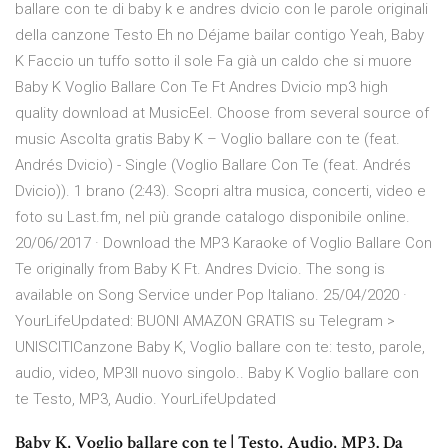
ballare con te di baby k e andres dvicio con le parole originali
della canzone Testo Eh no Déjame bailar contigo Yeah, Baby
K Faccio un tuffo sotto il sole Fa già un caldo che si muore
Baby K Voglio Ballare Con Te Ft Andres Dvicio mp3 high
quality download at MusicEel. Choose from several source of
music Ascolta gratis Baby K – Voglio ballare con te (feat.
Andrés Dvicio) - Single (Voglio Ballare Con Te (feat. Andrés
Dvicio)). 1 brano (2:43). Scopri altra musica, concerti, video e
foto su Last.fm, nel più grande catalogo disponibile online.
20/06/2017 · Download the MP3 Karaoke of Voglio Ballare Con
Te originally from Baby K Ft. Andres Dvicio. The song is
available on Song Service under Pop Italiano. 25/04/2020 ·
YourLifeUpdated: BUONI AMAZON GRATIS su Telegram >
UNISCITICanzone Baby K, Voglio ballare con te: testo, parole,
audio, video, MP3Il nuovo singolo.. Baby K Voglio ballare con
te Testo, MP3, Audio. YourLifeUpdated
Baby K, Voglio ballare con te | Testo, Audio, MP3. Da