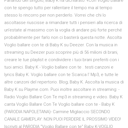
Parlando del singolo, Baby K ha dichiarato: «Con Voglio ballare
con te spengo tutto per rallentare il tempo ma al tempo
stesso lo rincorro per non perderlo. Vorrei che chi lo
ascoltasse riuscisse a rimandare tutti i pensieri alla ricerca di
un’estate al massimo con la voglia di andare più forte perché
probabilmente per farlo non ci basterà questa notte. Ascolta
Voglio ballare con te di Baby K su Deezer. Con la musica in
streaming su Deezer puoi scoprire più di 56 milioni di brani,
creare le tue playlist e condividere i tuoi brani preferiti con i
tuoi amici. Baby K - Voglio ballare con te . testi canzoni e
lyrics Baby K. Voglio ballare con te Scarica l' Mp3, e tutte le
altre canzoni del repertorio. Blog; Baby K. Ascolta la musica di
Baby K su Playme.com. Puoi inoltre ascoltare in streaming: -
Radio Voglio Ballare Con Te mp3 in streaming e video. Baby K
canta Voglio Ballare Con Te Voglio ballare con te - Baby K
(PARODIA NAPOLETANA)- Carmine Migliaccio SECONDO
CANALE GAMEPLAY: NON PUOI PERDERE IL PROSSIMO VIDEO!
Iscriviti al PARODIA "Voglio Ballare con te" Baby K-VOGLIO