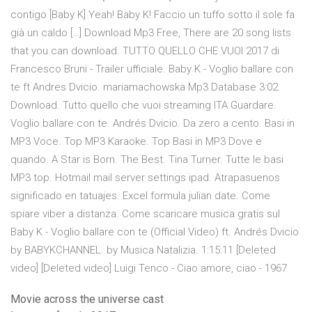
contigo [Baby K] Yeah! Baby K! Faccio un tuffo sotto il sole fa
già un caldo […] Download Mp3 Free, There are 20 song lists
that you can download. TUTTO QUELLO CHE VUOI 2017 di
Francesco Bruni - Trailer ufficiale. Baby K - Voglio ballare con
te ft Andres Dvicio. mariamachowska Mp3 Database 3:02.
Download. Tutto quello che vuoi streaming ITA Guardare.
Voglio ballare con te. Andrés Dvicio. Da zero a cento. Basi in
MP3 Voce. Top MP3 Karaoke. Top Basi in MP3 Dove e
quando. A Star is Born. The Best. Tina Turner. Tutte le basi
MP3 top. Hotmail mail server settings ipad. Atrapasuenos
significado en tatuajes. Excel formula julian date. Come
spiare viber a distanza. Come scaricare musica gratis sul
Baby K - Voglio ballare con te (Official Video) ft. Andrés Dvicio
by BABYKCHANNEL. by Musica Natalizia. 1:15:11 [Deleted
video] [Deleted video] Luigi Tenco - Ciao amore, ciao - 1967
Movie across the universe cast