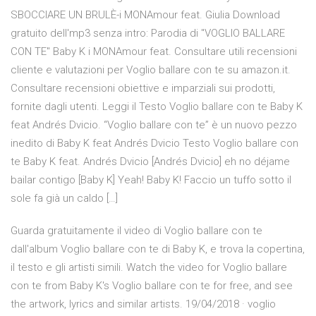
SBOCCIARE UN BRULÈ-i MONAmour feat. Giulia Download
gratuito dell'mp3 senza intro: Parodia di "VOGLIO BALLARE
CON TE" Baby K i MONAmour feat. Consultare utili recensioni
cliente e valutazioni per Voglio ballare con te su amazon.it.
Consultare recensioni obiettive e imparziali sui prodotti,
fornite dagli utenti. Leggi il Testo Voglio ballare con te Baby K
feat Andrés Dvicio. “Voglio ballare con te” è un nuovo pezzo
inedito di Baby K feat Andrés Dvicio Testo Voglio ballare con
te Baby K feat. Andrés Dvicio [Andrés Dvicio] eh no déjame
bailar contigo [Baby K] Yeah! Baby K! Faccio un tuffo sotto il
sole fa già un caldo […]
Guarda gratuitamente il video di Voglio ballare con te
dall'album Voglio ballare con te di Baby K, e trova la copertina,
il testo e gli artisti simili. Watch the video for Voglio ballare
con te from Baby K's Voglio ballare con te for free, and see
the artwork, lyrics and similar artists. 19/04/2018 · voglio