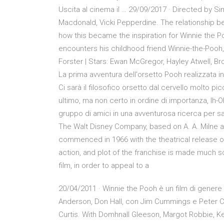
Uscita al cinema il … 29/09/2017 · Directed by S
Macdonald, Vicki Pepperdine. The relationship be
how this became the inspiration for Winnie the P
encounters his childhood friend Winnie-the-Pooh, 
Forster | Stars: Ewan McGregor, Hayley Atwell, B
La prima avventura dell'orsetto Pooh realizzata in
Ci sarà il filosofico orsetto dal cervello molto pi
ultimo, ma non certo in ordine di importanza, Ih-Oh
gruppo di amici in una avventurosa ricerca per s
The Walt Disney Company, based on A. A. Milne an
commenced in 1966 with the theatrical release o
action, and plot of the franchise is made much s
film, in order to appeal to a
20/04/2011 · Winnie the Pooh è un film di genere 
Anderson, Don Hall, con Jim Cummings e Peter Cu
Curtis. With Domhnall Gleeson, Margot Robbie, K