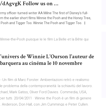
.gl/dAgvgK Follow us on …
y officer-turned-writer AA Milne The first of Disney's full-
m the earlier short films Winnie the Pooh and the Honey Tree,
e Pooh and Tigger Too. Winnie The Pooh and Tigger Too.
Winnie-the-Pooh puisque le le film La Belle et la Bête qui
'univers de Winnie L'Ourson l'auteur de
barquera au cinéma le 10 novembre
- Un film di Marc Forster. Ambientazioni retrò e realismo
de problema della contemporaneità: la schiavitù del lavoro.
hael, Mark Gatiss, Oliver Ford Davies. Commedia, USA,
 per tutti. 20/04/2011 · Winnie the Pooh è un film di genere
J. Anderson, Don Hall, con Jim Cummings e Peter Cullen.