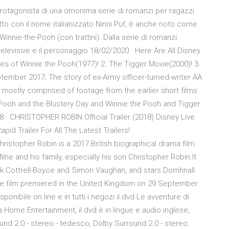
otagonista di una omonima serie di romanzi per ragazzi
tto con il nome italianizzato Ninni Puf, è anche noto come
innie-the-Pooh (con trattini). Dalla serie di romanzi
elevisive e il personaggio 18/02/2020 · Here Are All Disney
s of Winnie the Pooh(1977)! 2. The Tigger Movie(2000)! 3.
ptember 2017; The story of ex-Army officer-turned-writer AA
 is mostly comprised of footage from the earlier short films
Pooh and the Blustery Day and Winnie the Pooh and Tigger
 · CHRISTOPHER ROBIN Official Trailer (2018) Disney Live
d Trailer For All The Latest Trailers!
istopher Robin is a 2017 British biographical drama film
ilne and his family, especially his son Christopher Robin.It
nk Cottrell-Boyce and Simon Vaughan, and stars Domhnall
e film premiered in the United Kingdom on 29 September
onibile on line e in tutti i negozi il dvd Le avventure di
a Home Entertainment, il dvd è in lingue e audio inglese,
ound 2.0 - stereo - tedesco, Dolby Surround 2.0 - stereo.