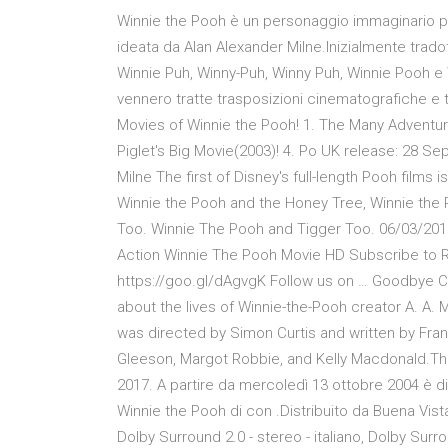
Winnie the Pooh è un personaggio immaginario pr
ideata da Alan Alexander Milne.Inizialmente trado
Winnie Puh, Winny-Puh, Winny Puh, Winnie Pooh e W
vennero tratte trasposizioni cinematografiche e t
Movies of Winnie the Pooh! 1. The Many Adventure
Piglet's Big Movie(2003)! 4. Po UK release: 28 Se
Milne The first of Disney's full-length Pooh films
Winnie the Pooh and the Honey Tree, Winnie the 
Too. Winnie The Pooh and Tigger Too. 06/03/2018
Action Winnie The Pooh Movie HD Subscribe to Rapi
https://goo.gl/dAgvgK Follow us on … Goodbye Chr
about the lives of Winnie-the-Pooh creator A. A. M
was directed by Simon Curtis and written by Fra
Gleeson, Margot Robbie, and Kelly Macdonald.Th
2017. A partire da mercoledì 13 ottobre 2004 è disp
Winnie the Pooh di con .Distribuito da Buena Vist
Dolby Surround 2.0 - stereo - italiano, Dolby Surr