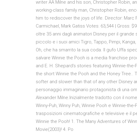
writer AA Milne and his son, Christopher Robin, a
working-class family man, Christopher Robin, enc
him to rediscover the joys of life. Director: Marc
Carmichael, Mark Gatiss Votes: 63,544 | Gross: $9
oltre 35 anni dagli animatori Disney per il grande 
piccolo e i suoi amici Tigro, Tappo, Pimpi, Kanga,
Oh, che ha smarrito la sua coda. Il gufo Uffa sped
salvare Winnie the Pooh is a media franchise pr
and E. H. Shepard's stories featuring Winnie-the-
the short Winnie the Pooh and the Honey Tree.. T
softer and slower than that of any other Disney a
personaggio immaginario protagonista di una omo
Alexander Milne.Inizialmente tradotto con il nome
Winny-Puh, Winny Puh, Winnie Pooh e Winnie-the-Po
trasposizioni cinematografiche e televisive e il 
Winnie the Pooh! 1. The Many Adventures of Winni
Movie(2003)! 4. Po