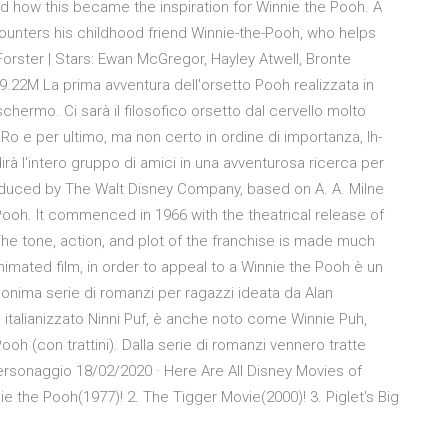
nd how this became the inspiration for Winnie the Pooh. A
ounters his childhood friend Winnie-the-Pooh, who helps
 Forster | Stars: Ewan McGregor, Hayley Atwell, Bronte
9.22M La prima avventura dell'orsetto Pooh realizzata in
schermo. Ci sarà il filosofico orsetto dal cervello molto
 Ro e per ultimo, ma non certo in ordine di importanza, Ih-
irà l'intero gruppo di amici in una avventurosa ricerca per
oduced by The Walt Disney Company, based on A. A. Milne
Pooh. It commenced in 1966 with the theatrical release of
he tone, action, and plot of the franchise is made much
nimated film, in order to appeal to a Winnie the Pooh è un
nima serie di romanzi per ragazzi ideata da Alan
 italianizzato Ninni Puf, è anche noto come Winnie Puh,
oh (con trattini). Dalla serie di romanzi vennero tratte
personaggio 18/02/2020 · Here Are All Disney Movies of
e the Pooh(1977)! 2. The Tigger Movie(2000)! 3. Piglet's Big