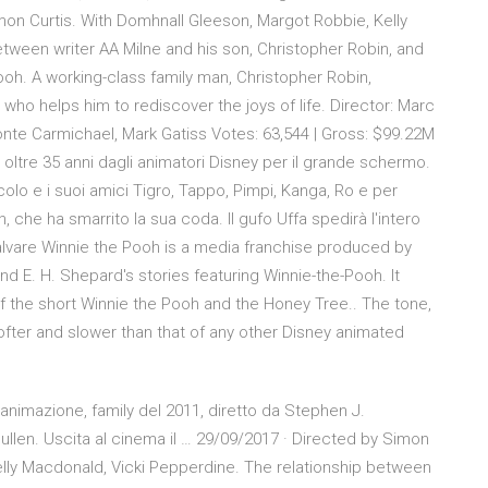
imon Curtis. With Domhnall Gleeson, Margot Robbie, Kelly
tween writer AA Milne and his son, Christopher Robin, and
ooh. A working-class family man, Christopher Robin,
who helps him to rediscover the joys of life. Director: Marc
ronte Carmichael, Mark Gatiss Votes: 63,544 | Gross: $99.22M
 oltre 35 anni dagli animatori Disney per il grande schermo.
ccolo e i suoi amici Tigro, Tappo, Pimpi, Kanga, Ro e per
, che ha smarrito la sua coda. Il gufo Uffa spedirà l'intero
alvare Winnie the Pooh is a media franchise produced by
d E. H. Shepard's stories featuring Winnie-the-Pooh. It
f the short Winnie the Pooh and the Honey Tree.. The tone,
ofter and slower than that of any other Disney animated
animazione, family del 2011, diretto da Stephen J.
llen. Uscita al cinema il … 29/09/2017 · Directed by Simon
elly Macdonald, Vicki Pepperdine. The relationship between