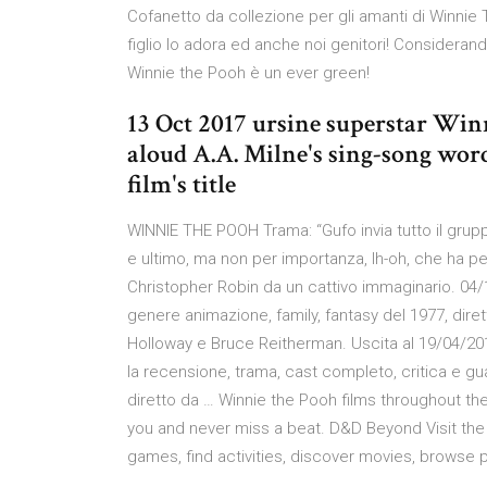
Cofanetto da collezione per gli amanti di Winnie 
figlio lo adora ed anche noi genitori! Consideran
Winnie the Pooh è un ever green!
13 Oct 2017 ursine superstar Wi
aloud A.A. Milne's sing-song word
film's title
WINNIE THE POOH Trama: “Gufo invia tutto il grup
e ultimo, ma non per importanza, Ih-oh, che ha p
Christopher Robin da un cattivo immaginario. 04/1
genere animazione, family, fantasy del 1977, dir
Holloway e Bruce Reitherman. Uscita al 19/04/201
la recensione, trama, cast completo, critica e gua
diretto da … Winnie the Pooh films throughout t
you and never miss a beat. D&D Beyond Visit the 
games, find activities, discover movies, browse