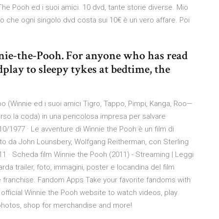
The Pooh ed i suoi amici. 10 dvd, tante storie diverse. Mio
do che ogni singolo dvd costa sui 10€ è un vero affare. Poi
nnie-the-Pooh. For anyone who has read
play to sleepy tykes at bedtime, the
po (Winnie ed i suoi amici Tigro, Tappo, Pimpi, Kanga, Roo—
erso la coda) in una pericolosa impresa per salvare
0/1977 · Le avventure di Winnie the Pooh è un film di
etto da John Lounsbery, Wolfgang Reitherman, con Sterling
1 · Scheda film Winnie the Pooh (2011) - Streaming | Leggi
rda trailer, foto, immagini, poster e locandina del film
he franchise. Fandom Apps Take your favorite fandoms with
official Winnie the Pooh website to watch videos, play
 photos, shop for merchandise and more!