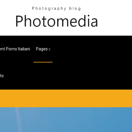
nt Porno Italiani
Pages
to